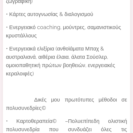
ζωγραφική)
• Κάρτες αυτογνωσίας & διαλογισμού
• Ενεργειακό coaching, μούντρες, σαμανιστικούς
κρυστάλλους
• Ενεργειακά ελιξίρια (ανθοϊάματα Μπαχ &
αυστραλιανά, αιθέρια έλαια, άλατα Σούσλερ,
ομοιοπαθητική πρώτων βοηθειών, ενεργειακές
κεραλοιφές)
🖼️ ✍️ Δικές μου πρωτότυπες μέθοδοι σε
πολυσυνεδρίες©️
• Καρτοθεραπεία©️ –Πολυεπίπεδη ολιστική
πολυσυνεδρία που συνδυάζει όλες τις